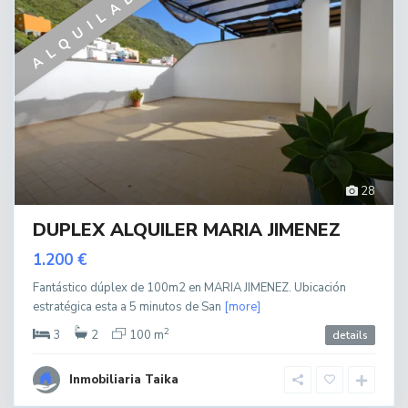
ALQUILADO
28
DUPLEX ALQUILER MARIA JIMENEZ
1.200 €
Fantástico dúplex de 100m2 en MARIA JIMENEZ. Ubicación
estratégica esta a 5 minutos de San
[more]
2
3
2
100 m
details
Inmobiliaria Taika