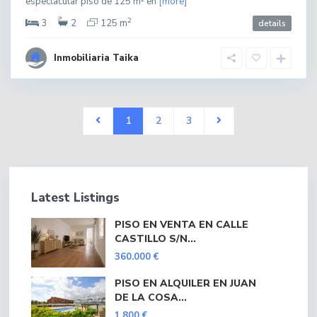
espectacular piso de 125 m² en
[more]
2
3
2
125 m
details
Inmobiliaria Taika
1
2
3
Latest Listings
PISO EN VENTA EN CALLE
CASTILLO S/N...
360.000 €
PISO EN ALQUILER EN JUAN
DE LA COSA...
1.800 €