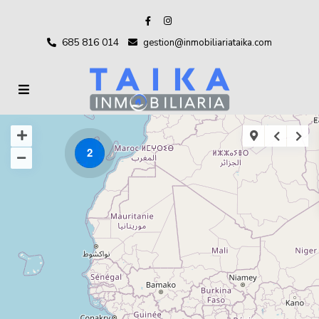
685 816 014
gestion@inmobiliariataika.com
2